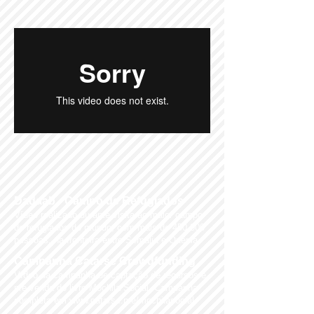
Dadaab - Campo de Refugiados
Vídeo realizado durante visita ao maior campo
de refugiados do mundo, com mais de 450.000
pessoas, na fronteira entre Somália e Quênia.​​
Campanha Catarse Crowdfunding
Vídeo da campanha de captação de recursos e
pré-venda do livro Mochila Social. Campanha
completa em
www.catarse.me/mochilasocial​​