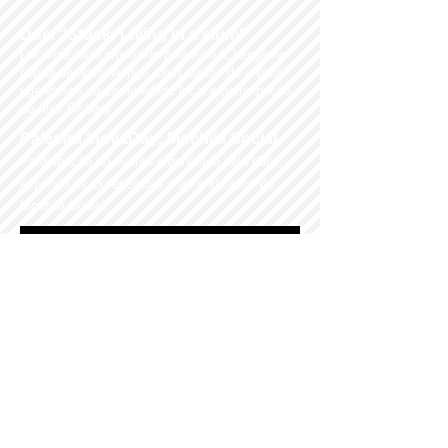
Doc. "Stuck: Living in a slum"
Documentário produzido pela Film4Change na
favela de Namuwongo, com auxílio de jovens
ugandeses da comunidade local e participação
do Alex Fisberg
Palestra InovaDay: Mochila Social
Participação no evento organizado pelo IGov,
expondo as experiências e aprendizados do
Mochila Social.